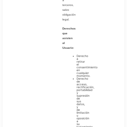
a
terceros,
salvo
obligación
legal.
Derechos
que
asisten
al
Usuario:
Derecho
a
retirar
el
consentimiento
en
cualquier
momento.
Derecho
de
acceso,
rectificación,
portabilidad
y
supresión
de
sus
datos,
y
de
limitación
u
oposición
a
su
tratamiento.