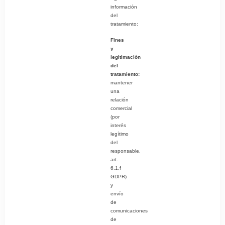
información
del
tratamiento:
Fines
y
legitimación
del
tratamiento:
mantener
una
relación
comercial
(por
interés
legítimo
del
responsable,
art.
6.1.f
GDPR)
y
envío
de
comunicaciones
de