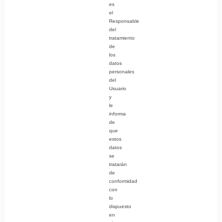
es
el
Responsable
del
tratamiento
de
los
datos
personales
del
Usuario
y
le
informa
de
que
estos
datos
se
tratarán
de
conformidad
con
lo
dispuesto
en