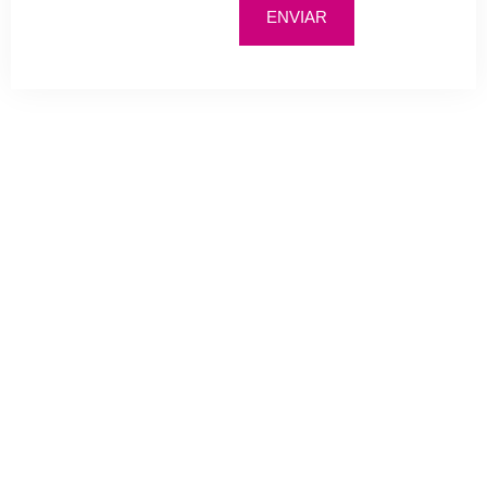
ENVIAR
¡Reserve su cita para
comenzar a cuidar de su
salud y potenciar su
belleza!
SOLICITA TU CITA