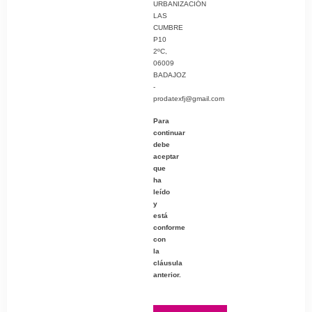
URBANIZACIÓN
LAS
CUMBRE
P10
2ºC,
06009
BADAJOZ
-
prodatexfj@gmail.com
Para
continuar
debe
aceptar
que
ha
leído
y
está
conforme
con
la
cláusula
anterior.